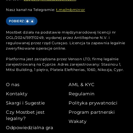
Nasz kanał na Telegramie:
t.me/mbmirror
POBIERZ:
Mostbet działa na podstawie międzynarodowej licencji nr
OGL/2024/597/0249, wydanej przez Antillephone N.V. i
regulowanej przez rząd Curaçao. Licencja ta zapewnia legalnie
zweryfikowane operacje online.
Platforma jest zarządzana przez Venson LTD, firmę legalnie
zarejestrowaną na Cyprze. Adres zarejestrowany: Stasinou 1,
Mitsi Building, 1 piętro, Plateia Eleftherias, 1060, Nikozja, Cypr.
O nas
AML & KYC
Kontakty
Regulamin
Skargi i Sugestie
Polityka prywatności
Czy Mostbet jest
Program partnerski
legalny?
Wakaty
Odpowiedzialna gra