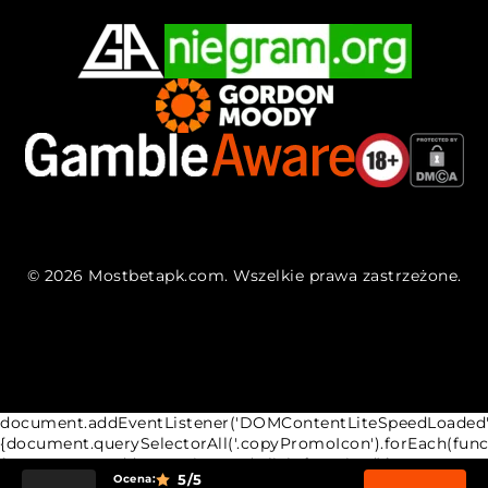
© 2026 Mostbetapk.com. Wszelkie prawa zastrzeżone.
document.addEventListener('DOMContentLiteSpeedLoaded',
{document.querySelectorAll('.copyPromoIcon').forEach(fun
{copyButton.addEventListener('click',function(){var
5
/5
Ocena:
promoCodeText=this.previousElementSibling.textContent;v