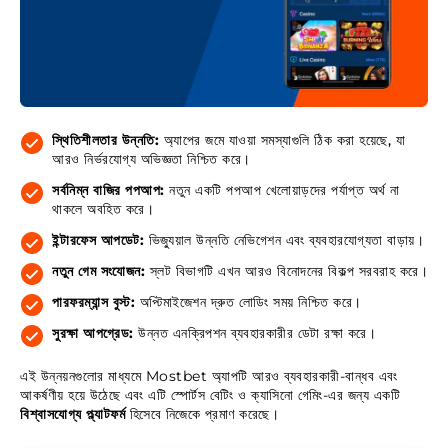
স্থিতিশীলতার উন্নতি:
অ্যাপের জমে যাওয়া সমস্যাগুলি ঠিক করা হয়েছে, যা
আরও নির্ভরযোগ্য অভিজ্ঞতা নিশ্চিত করে।
সর্বনিম্ন বাজির পপআপ:
নতুন একটি পপআপ খেলোয়াড়দের পর্যাপ্ত অর্থ না
থাকলে অবহিত করে।
ইন্টারফেস আপডেট:
ভিজ্যুয়াল উন্নতি নেভিগেশন এবং ব্যবহারযোগ্যতা বাড়ায়।
নতুন গেম সংযোজন:
স্লট বিভাগটি এখন আরও বিনোদনের বিকল্প সরবরাহ করে।
পারফরম্যান্স বুস্ট:
অপ্টিমাইজেশন দ্রুত লোডিং সময় নিশ্চিত করে।
সুরক্ষা আপগ্রেড:
উন্নত এনক্রিপশন ব্যবহারকারীর ডেটা রক্ষা করে।
এই উন্নয়নগুলোর মাধ্যমে Mostbet অ্যাপটি আরও ব্যবহারকারী-বান্ধব এবং
আকর্ষণীয় হয়ে উঠেছে এবং এটি স্পোর্টস বেটিং ও ক্যাসিনো গেমিং-এর জন্য একটি
বিশ্বাসযোগ্য প্ল্যাটফর্ম
হিসেবে নিজেকে প্রমাণ করেছে।