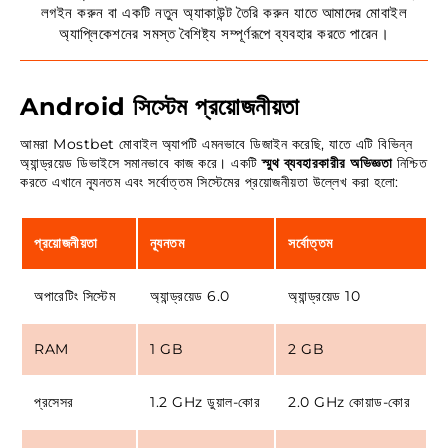
লগইন করুন বা একটি নতুন অ্যাকাউন্ট তৈরি করুন যাতে আমাদের মোবাইল
অ্যাপ্লিকেশনের সমস্ত বৈশিষ্ট্য সম্পূর্ণরূপে ব্যবহার করতে পারেন।
Android সিস্টেম প্রয়োজনীয়তা
আমরা Mostbet মোবাইল অ্যাপটি এমনভাবে ডিজাইন করেছি, যাতে এটি বিভিন্ন
অ্যান্ড্রয়েড ডিভাইসে সমানভাবে কাজ করে। একটি
স্মুথ ব্যবহারকারীর অভিজ্ঞতা
নিশ্চিত
করতে এখানে ন্যূনতম এবং সর্বোত্তম সিস্টেমের প্রয়োজনীয়তা উল্লেখ করা হলো:
প্রয়োজনীয়তা
ন্যূনতম
সর্বোত্তম
অপারেটিং সিস্টেম
অ্যান্ড্রয়েড 6.0
অ্যান্ড্রয়েড 10
RAM
1 GB
2 GB
প্রসেসর
1.2 GHz ডুয়াল-কোর
2.0 GHz কোয়াড-কোর