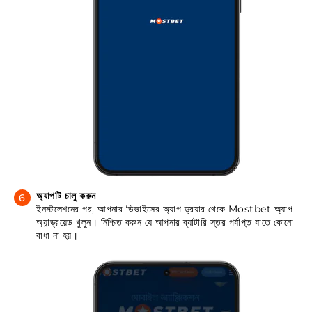
অ্যাপটি চালু করুন
ইনস্টলেশনের পর, আপনার ডিভাইসের অ্যাপ ড্রয়ার থেকে Mostbet অ্যাপ
অ্যান্ড্রয়েড খুলুন। নিশ্চিত করুন যে আপনার ব্যাটারি স্তর পর্যাপ্ত যাতে কোনো
বাধা না হয়।