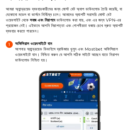
আমরা অ্যান্ড্রয়েড ব্যবহারকারীদের জন্য মোস্ট বেট অ্যাপ ডাউনলোড তৈরি করেছি, যা
যেকোনো মডেল বা ভার্সনে নির্বিঘ্নে চলে। আমাদের অ্যাপটি সরাসরি মোস্ট বেট
ওয়েবসাইট থেকে
সহজ এবং নিরাপদে
ডাউনলোড করা যায়, এবং এর জন্য VPN-এর
প্রয়োজন নেই। এইভাবে আপনি নিরাপত্তা এবং গোপনীয়তা বজায় রেখে দ্রুত অ্যাপটি
ব্যবহার করতে পারবেন।
অফিসিয়াল ওয়েবসাইটে যান
আপনার অ্যান্ড্রয়েড ডিভাইসে ব্রাউজার খুলুন এবং Mostbet অফিসিয়াল
ওয়েবসাইটে যান। নিশ্চিত করুন যে আপনি সঠিক সাইটে আছেন যাতে নিরাপদ
ডাউনলোড নিশ্চিত হয়।