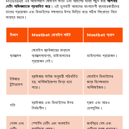
Mostbet এর অফিসিয়াল মোবাইল সাইট এবং অ্যাপের মধ্যে পছন্দ করা
আপনার
বেটিং অভিজ্ঞতাকে প্রভাবিত করে
। এই তুলনাটি আমাদের বাংলাদেশী ব্যবহারকারীদের
তাদের প্রয়োজন এবং ডিভাইসের সক্ষমতার উপর ভিত্তি করে সঠিক সিদ্ধান্ত নিতে
সাহায্য করবে।
বিভাগ
Mostbet মোবাইল সাইট
Mostbet অ্যাপ
মোবাইল ব্রাউজারের মাধ্যমে
অ্যাক্সেস
অ্যাক্সেসযোগ্য, ডাউনলোডের
ডাউনলোড প্রয়োজন।
প্রয়োজন নেই।
ব্রাউজার সাইজ অনুযায়ী পরিবর্তিত
মোবাইল ডিভাইসের
ইউজার
হয়; অপ্টিমাইজেশন ভিন্ন হতে
জন্য বিশেষভাবে
ইন্টারফেস
পারে।
অপ্টিমাইজড।
ব্রাউজার এবং ডিভাইসের উপর
দ্রুত এবং আরও
গতি
নির্ভরশীল।
রেসপন্সিভ।
গেমস এবং
স্পোর্টস বেটিং এবং অনলাইন
জনপ্রিয় গেম এবং
বেটিং
ক্যাসিনো গেমস।
বেটিংয়ে সহজ প্রবেশ।