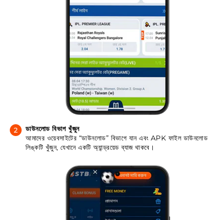
ডাউনলোড বিভাগ খুঁজুন
আমাদের ওয়েবসাইটের “ডাউনলোড” বিভাগে যান এবং APK ফাইল ডাউনলোড
লিঙ্কটি খুঁজুন, যেখানে একটি অ্যান্ড্রয়েড ব্যাজ থাকবে।