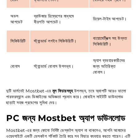
অডস
ব্রাউজার রিফ্রেশের মাধ্যমে
রিয়েল-টাইম আপডেট।
আপডেট
ধীরগতি আপডেট।
বায়োমেট্রিক্স সহ উন্নত
সিকিউরিটি
স্ট্যান্ডার্ড লগইন সিকিউরিটি।
সিকিউরিটি।
অ্যাপ ব্যবহারকারীদের
বোনাস
স্ট্যান্ডার্ড বোনাস উপলভ্য।
জন্য অতিরিক্ত
বোনাস।
দুটি ভার্সনেই Mostbet-এর
মূল ফিচারসমূহ
উপলভ্য, তবে অ্যাপটি আরও ভালো
পারফরম্যান্স এবং ডিজাইনের অভিজ্ঞতা প্রদান করে। মোবাইল সাইটটি ডাউনলোড
ছাড়াই সহজ প্রবেশের সুবিধা দেয়।
PC জন্য Mostbet অ্যাপ ডাউনলোড
Mostbet-এর জন্য কোনো নির্দিষ্ট ডেস্কটপ অ্যাপ না থাকলেও, আপনি আমাদের
ওয়েবসাইটে একটি ডেস্কটপ শর্টকাট তৈরি করে সব ফিচার ব্যবহার করতে পারেন। এটি