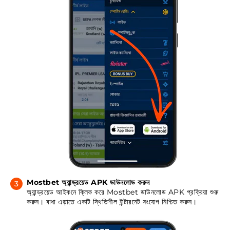
Mostbet অ্যান্ড্রয়েড APK ডাউনলোড করুন
অ্যান্ড্রয়েড আইকনে ক্লিক করে Mostbet ডাউনলোড APK প্রক্রিয়া শুরু
করুন। বাধা এড়াতে একটি স্থিতিশীল ইন্টারনেট সংযোগ নিশ্চিত করুন।