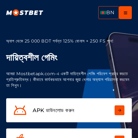
BN
অ্যাপ থেকে 25 000 BDT পর্যন্ত 125% বোনাস + 250 FS পান!
দায়িত্বশীল গেমিং
আমরা Mostbetapk.com-এ একটি দায়িত্বশীল গেমিং পরিবেশ প্রচার করতে
প্রতিশ্রুতিবদ্ধ। কীভাবে কার্যকরভাবে আপনার জুয়া খেলার অভ্যাস পরিচালনা করবেন
তা শিখুন।
APK ডাউনলোড করুন