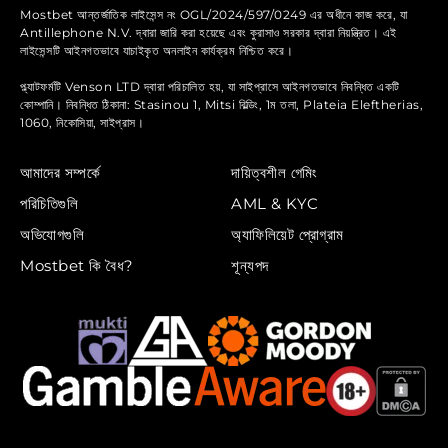
Mostbet আন্তর্জাতিক লাইসেন্স নং OGL/2024/597/0249 এর অধীনে কাজ করে, যা
Antillephone N.V. দ্বারা জারি করা হয়েছে এবং কুরাসাও সরকার দ্বারা নিয়ন্ত্রিত। এই
লাইসেন্সটি আইনগতভাবে যাচাইকৃত অনলাইন কার্যক্রম নিশ্চিত করে।
প্ল্যাটফর্মটি Venson LTD দ্বারা পরিচালিত হয়, যা সাইপ্রাসে আইনগতভাবে নিবন্ধিত একটি
কোম্পানি। নিবন্ধিত ঠিকানা: Stasinou 1, Mitsi বিল্ডিং, 1ম তলা, Plateia Eleftherias,
1060, নিকোসিয়া, সাইপ্রাস।
আমাদের সম্পর্কে
দায়িত্বশীল গেমিং
পরিচিতিগুলি
AML & KYC
অভিযোগগুলি
অ্যাফিলিয়েট প্রোগ্রাম
Mostbet কি বৈধ?
শূন্যপদ