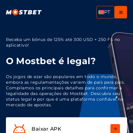
PT
Receba um bônus de 125% até 300 USD + 250 FS no
aplicativo!
O Mostbet é legal?
Os jogos de azar são populares em todo o mundo,
embora as regulamentações variem de país para país.
Compilamos os principais detalhes para confirmar a
legalidade das operações do Mostbet. Descubra seu
status legal e por que é uma plataforma confiável no
mercado de apostas.
Baixar APK